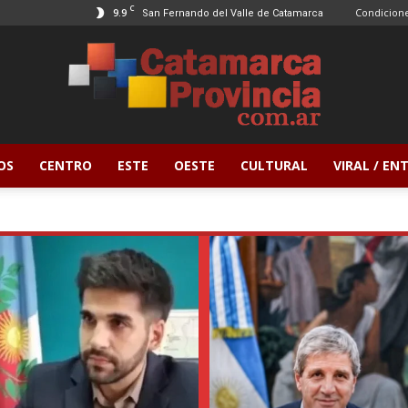
C
9.9
Condicione
San Fernando del Valle de Catamarca
OS
CENTRO
ESTE
OESTE
CULTURAL
VIRAL / E
Catamarca
Provincia