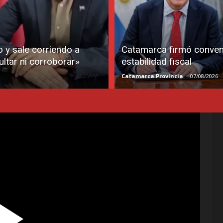
 y sale corriendo a
Catamarca firmó conveni
ultar ni corroborar»
estabilidad fiscal
Catamarca Provincia
-
07/08/2026