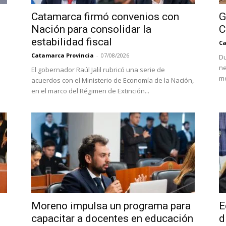
Catamarca firmó convenios con
G
Nación para consolidar la
C
estabilidad fiscal
Ca
Catamarca Provincia
-
07/08/2026
Du
ne
El gobernador Raúl Jalil rubricó una serie de
me
acuerdos con el Ministerio de Economía de la Nación,
en el marco del Régimen de Extinción...
Moreno impulsa un programa para
E
capacitar a docentes en educación
d