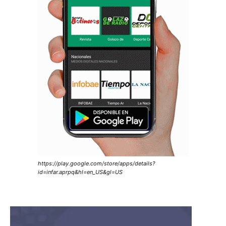
https://play.google.com/store/apps/details?
id=infar.aprpq&hl=en_US&gl=US