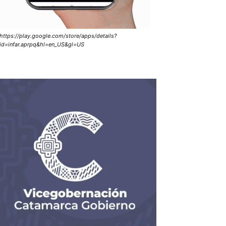
https://play.google.com/store/apps/details?
id=infar.aprpq&hl=en_US&gl=US