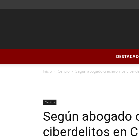
DESTACAD
Inicio
Centro
Según abogado crecieron los ciberd
Centro
Según abogado c
ciberdelitos en 