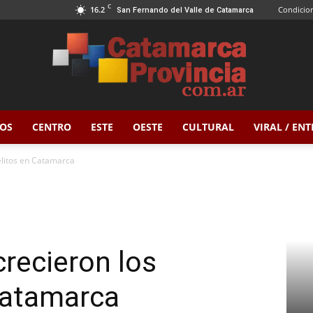
C
16.2
Condicion
San Fernando del Valle de Catamarca
OS
CENTRO
ESTE
OESTE
CULTURAL
VIRAL / EN
Catamarca
elitos en Catamarca
Provincia
recieron los
Catamarca