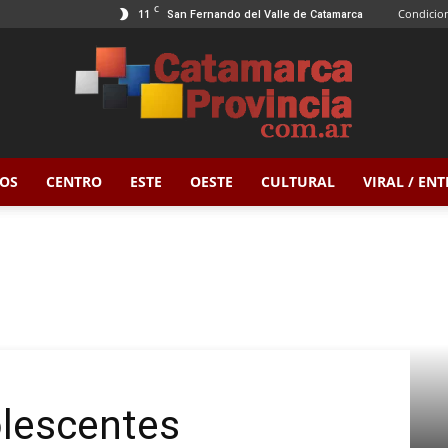
C
11
Condicion
San Fernando del Valle de Catamarca
OS
CENTRO
ESTE
OESTE
CULTURAL
VIRAL / EN
Catamarca
Provincia
olescentes