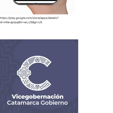
https://play.google.com/store/apps/details?
id=infar.aprpq&hl=en_US&gl=US