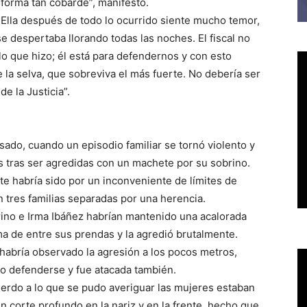
 forma tan cobarde”, manifestó.
Ella después de todo lo ocurrido siente mucho temor,
se despertaba llorando todas las noches. El fiscal no
o que hizo; él está para defendernos y con esto
 la selva, que sobreviva el más fuerte. No debería ser
e la Justicia”.
sado, cuando un episodio familiar se tornó violento y
s tras ser agredidas con un machete por su sobrino.
e habría sido por un inconveniente de límites de
 tres familias separadas por una herencia.
rino e Irma Ibáñez habrían mantenido una acalorada
rma de entre sus prendas y la agredió brutalmente.
habría observado la agresión a los pocos metros,
do defenderse y fue atacada también.
erdo a lo que se pudo averiguar las mujeres estaban
n corte profundo en la nariz y en la frente, hecho que