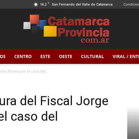
C
16.2
Condicion
San Fernando del Valle de Catamarca
OS
CENTRO
ESTE
OESTE
CULTURAL
VIRAL / EN
Catamarca
ilva Molina por el caso del...
ura del Fiscal Jorge
Provincia
el caso del