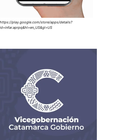
https://play.google.com/store/apps/details?
id=infar.aprpq&hl=en_US&gl=US