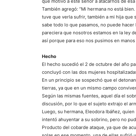
qué motivó a este señor a atacarnos de esa
También agregó: “Mi hermana no está bien. 
tuve que verla sufrir, también a mi hija que 
sabe todo lo que pasamos, no puede hacer l
pareciera que nosotros estamos en la ley de
así porque para eso nos pusimos en manos d
Hecho
El hecho sucedió el 2 de octubre del año pa
concluyó con las dos mujeres hospitalizada
En un principio se sospechó que el detonant
tierras, ya que en un mismo campo conviven
Según las mismas fuentes, aquel día el sob
discusión, por lo que el sujeto extrajo el a
Luego, su hermana, Eleodora Ibáñez, quien 
intentó ahuyentar a su sobrino, pero no pu
Producto del cobarde ataque, ya que de acu
solas en ese momento, una de ellas sufrió u