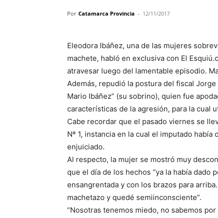
Por
Catamarca Provincia
-
12/11/2017
Eleodora Ibáñez, una de las mujeres sobrevi
machete, habló en exclusiva con El Esquiú.
atravesar luego del lamentable episodio. Ma
Además, repudió la postura del fiscal Jorge
Mario Ibáñez” (su sobrino), quien fue apoda
características de la agresión, para la cual 
Cabe recordar que el pasado viernes se lle
Nº 1, instancia en la cual el imputado había
enjuiciado.
Al respecto, la mujer se mostró muy desconf
que el día de los hechos “ya la había dado 
ensangrentada y con los brazos para arriba.
machetazo y quedé semiinconsciente”.
“Nosotras tenemos miedo, no sabemos por q