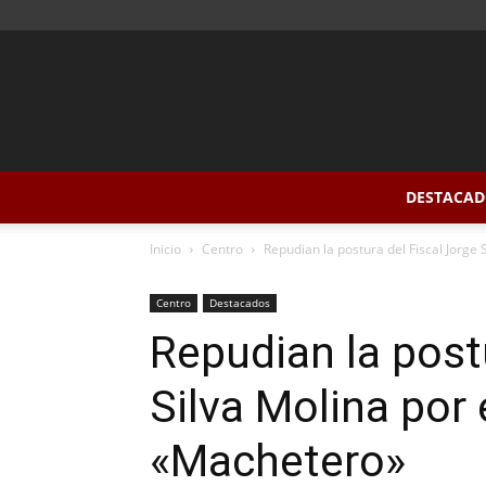
DESTACAD
Inicio
Centro
Repudian la postura del Fiscal Jorge S
Centro
Destacados
Repudian la post
Silva Molina por 
«Machetero»