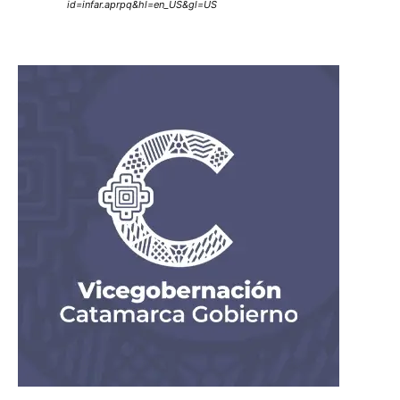
id=infar.aprpq&hl=en_US&gl=US