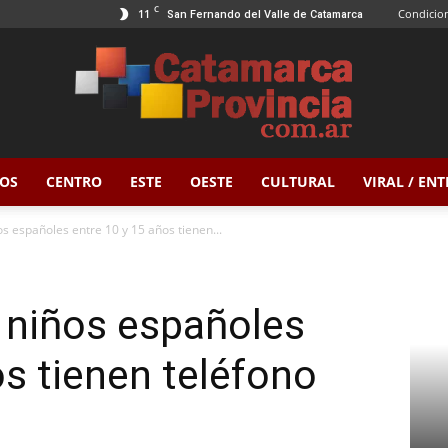
C
11
Condicion
San Fernando del Valle de Catamarca
OS
CENTRO
ESTE
OESTE
CULTURAL
VIRAL / EN
Catamarca
s españoles entre 10 y 15 años tienen...
 niños españoles
Provincia
os tienen teléfono