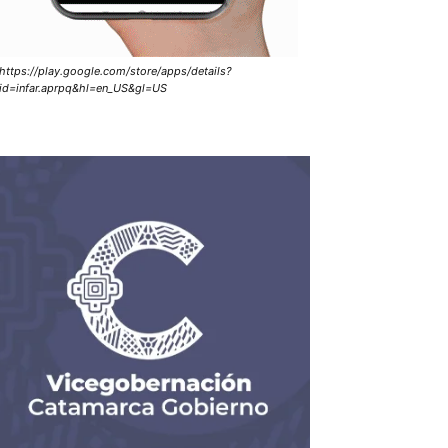
https://play.google.com/store/apps/details?
id=infar.aprpq&hl=en_US&gl=US