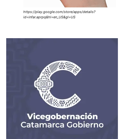
https://play.google.com/store/apps/details?
id=infar.aprpq&hl=en_US&gl=US