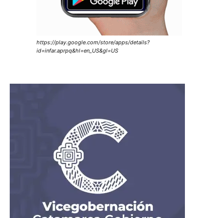
https://play.google.com/store/apps/details?
id=infar.aprpq&hl=en_US&gl=US