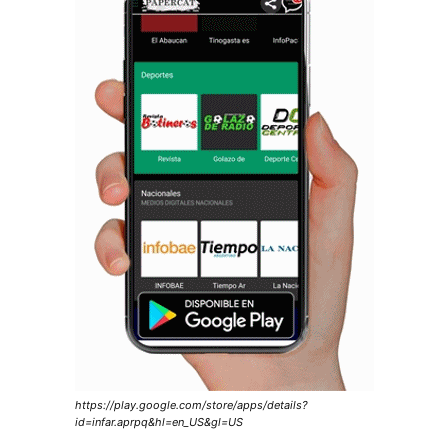
https://play.google.com/store/apps/details?
id=infar.aprpq&hl=en_US&gl=US