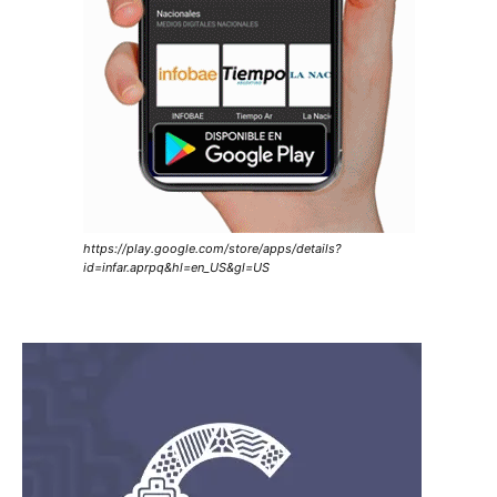
https://play.google.com/store/apps/details?
id=infar.aprpq&hl=en_US&gl=US