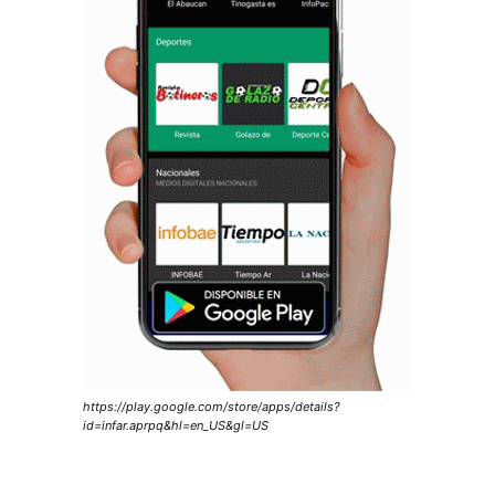
https://play.google.com/store/apps/details?
id=infar.aprpq&hl=en_US&gl=US