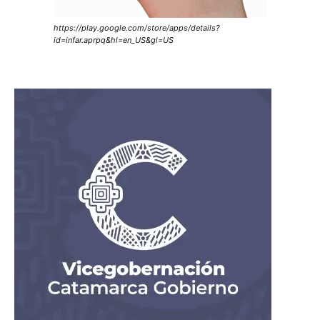
https://play.google.com/store/apps/details?
id=infar.aprpq&hl=en_US&gl=US