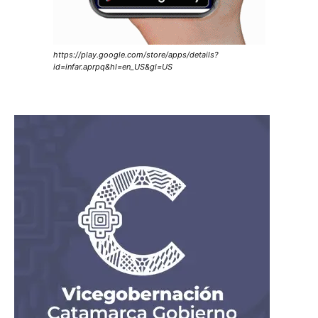
https://play.google.com/store/apps/details?
id=infar.aprpq&hl=en_US&gl=US