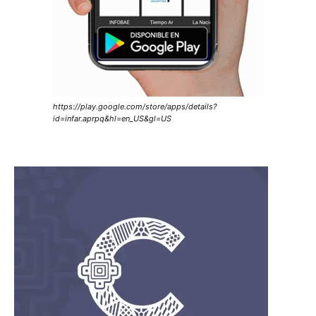
https://play.google.com/store/apps/details?
id=infar.aprpq&hl=en_US&gl=US