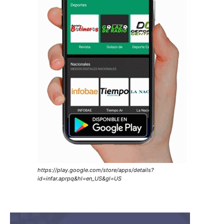
https://play.google.com/store/apps/details?
id=infar.aprpq&hl=en_US&gl=US