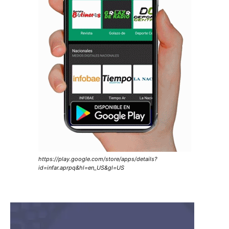
https://play.google.com/store/apps/details?
id=infar.aprpq&hl=en_US&gl=US