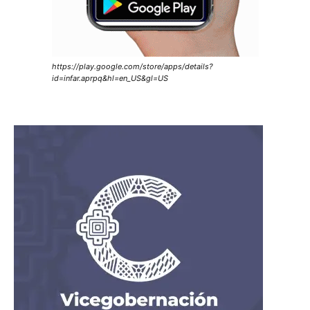
https://play.google.com/store/apps/details?
id=infar.aprpq&hl=en_US&gl=US