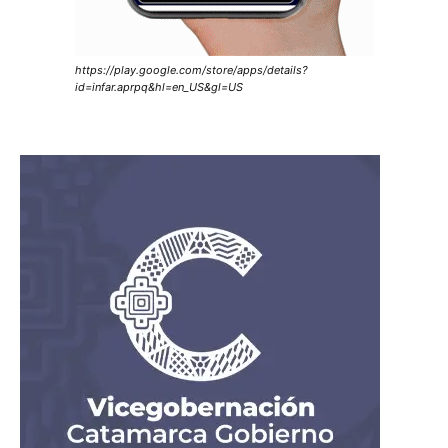
https://play.google.com/store/apps/details?
id=infar.aprpq&hl=en_US&gl=US