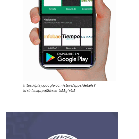
https://play.google.com/store/apps/details?
id=infar.aprpq&hl=en_US&gl=US