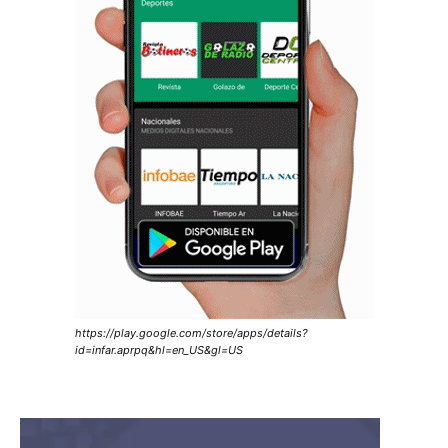
https://play.google.com/store/apps/details?
id=infar.aprpq&hl=en_US&gl=US