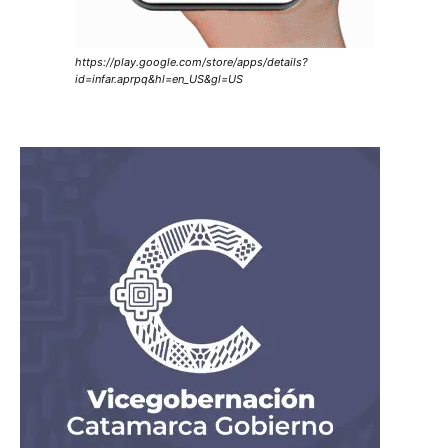
https://play.google.com/store/apps/details?
id=infar.aprpq&hl=en_US&gl=US