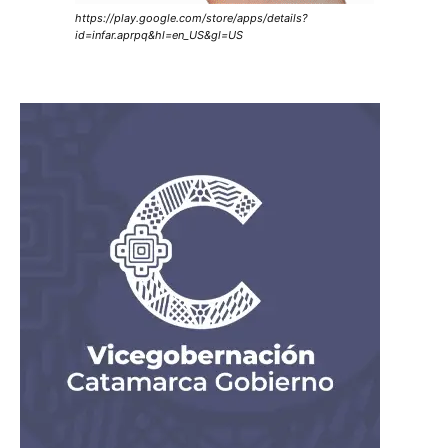
https://play.google.com/store/apps/details?
id=infar.aprpq&hl=en_US&gl=US