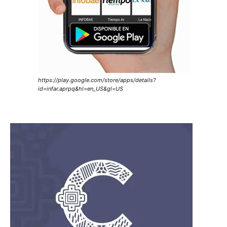
https://play.google.com/store/apps/details?
id=infar.aprpq&hl=en_US&gl=US