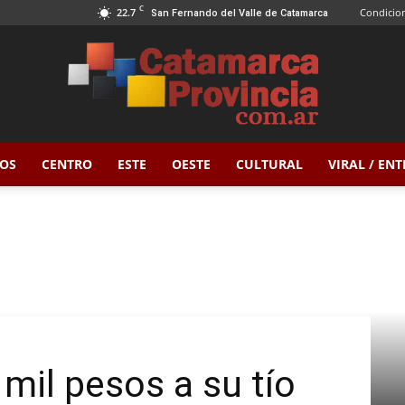
C
22.7
Condicion
San Fernando del Valle de Catamarca
OS
CENTRO
ESTE
OESTE
CULTURAL
VIRAL / EN
Catamarca
Provincia
mil pesos a su tío