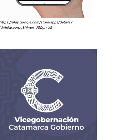
https://play.google.com/store/apps/details?
id=infar.aprpq&hl=en_US&gl=US