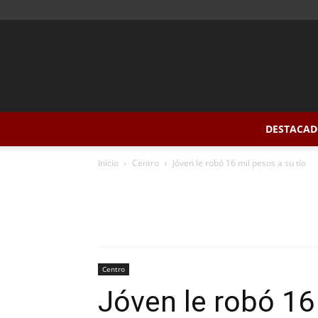
DESTACAD
Inicio
Centro
Jóven le robó 16 mil pesos a su tío
Centro
Jóven le robó 16 