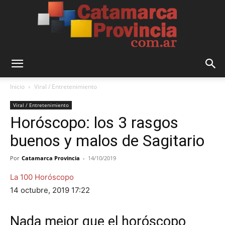
Catamarca
Inicio
Viral / Entretenimiento
Viral / Entretenimiento
Horóscopo: los 3 rasgos
Provincia
buenos y malos de Sagitario
Por
Catamarca Provincia
-
14/10/2019
La 100
Horóscopo
14 octubre, 2019 17:22
Nada mejor que el horóscopo