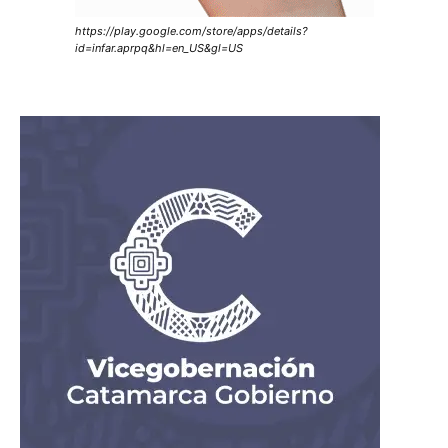
https://play.google.com/store/apps/details?
id=infar.aprpq&hl=en_US&gl=US