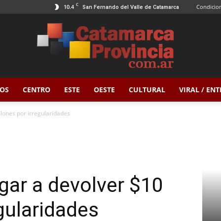
C
10.4
Condicion
San Fernando del Valle de Catamarca
OS
CENTRO
ESTE
OESTE
CULTURAL
VIRAL / EN
Catamarca
llones por irregularidades
Provincia
egar a devolver $10
gularidades