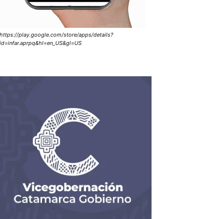
https://play.google.com/store/apps/details?
id=infar.aprpq&hl=en_US&gl=US