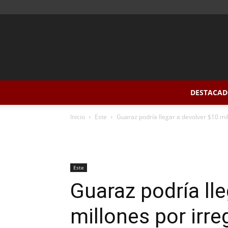
DESTACAD
Inicio
Este
Guaraz podría llegar a devolver $10 mi
Este
Guaraz podría ll
millones por irre