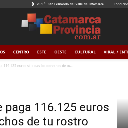
C
20.1
Condicion
San Fernando del Valle de Catamarca
OS
CENTRO
ESTE
OESTE
CULTURAL
VIRAL / EN
Catamarca
 116.125 euros si le das los derechos de tu...
Provincia
e paga 116.125 euros
echos de tu rostro