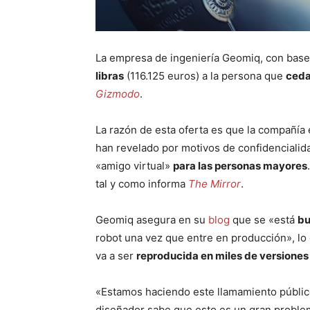
La empresa de ingeniería Geomiq, con base
libras
(116.125 euros) a la persona que
ceda
Gizmodo
.
La razón de esta oferta es que la compañía 
han revelado por motivos de confidencialid
«amigo virtual»
para las personas mayores
tal y como informa
The Mirror
.
Geomiq asegura en su
blog
que se «está
bu
robot una vez que entre en producción», lo 
va a ser
reproducida en miles de versiones
«Estamos haciendo este llamamiento públic
diseñador sabe que esto es un gran problem