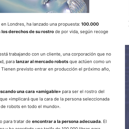
 en Londres, ha lanzado una propuesta:
100.000
 los derechos de su rostro
de por vida, según recoge
está trabajando con un cliente, una corporación que no
ad, para
lanzar al mercado robots
que actúen como un
. Tienen previsto entrar en producción el próximo año,
scando una cara «amigable»
para ser el rostro del
que «implicará que la cara de la persona seleccionada
de robots en todo el mundo».
o para tratar de
encontrar a la persona adecuada
. El
a y ha acordado una tarifa de 100.000 libras para