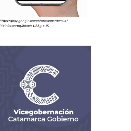
https://play.google.com/store/apps/details?
id=infar.aprpq&hl=en_US&gl=US