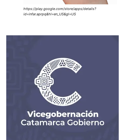
https://play.google.com/store/apps/details?
id=infar.aprpq&hl=en_US&gl=US