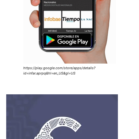
https://play.google.com/store/apps/details?
id=infar.aprpq&hl=en_US&gl=US