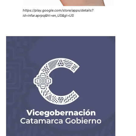
https://play.google.com/store/apps/details?
id=infar.aprpq&hl=en_US&gl=US