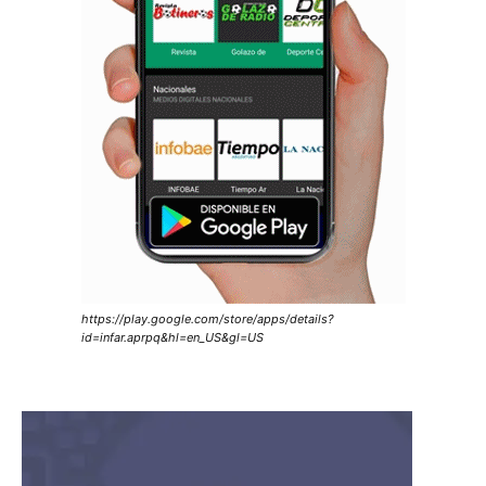
https://play.google.com/store/apps/details?
id=infar.aprpq&hl=en_US&gl=US