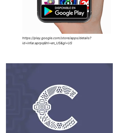
https://play.google.com/store/apps/details?
id=infar.aprpq&hl=en_US&gl=US