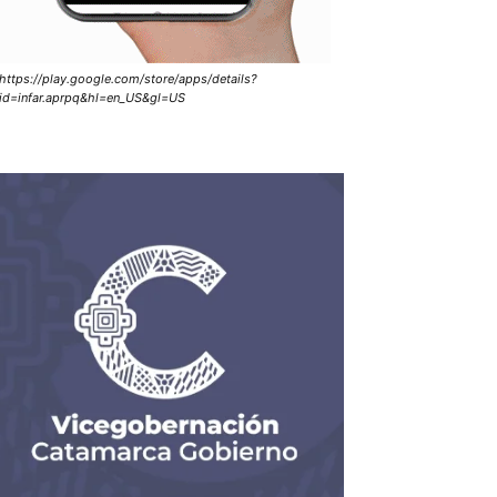
https://play.google.com/store/apps/details?
id=infar.aprpq&hl=en_US&gl=US