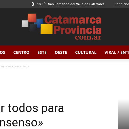
C
18.3
Condicion
San Fernando del Valle de Catamarca
OS
CENTRO
ESTE
OESTE
CULTURAL
VIRAL / EN
Catamarca
trar ese consenso»
Provincia
r todos para
onsenso»