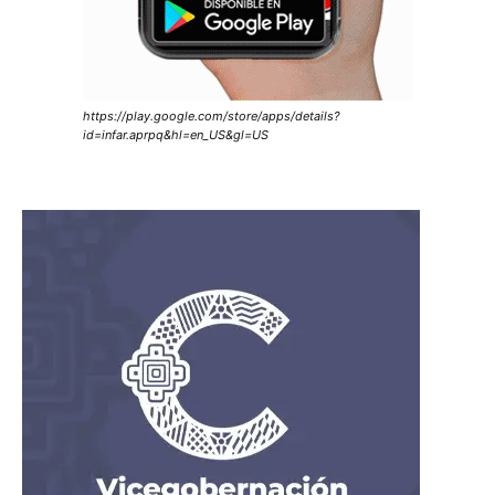
https://play.google.com/store/apps/details?
id=infar.aprpq&hl=en_US&gl=US