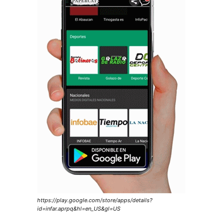
https://play.google.com/store/apps/details?
id=infar.aprpq&hl=en_US&gl=US