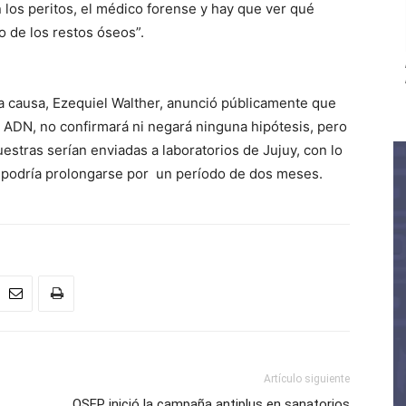
án los peritos, el médico forense y hay que ver qué
o de los restos óseos”.
 la causa, Ezequiel Walther, anunció públicamente que
 ADN, no confirmará ni negará ninguna hipótesis, pero
uestras serían enviadas a laboratorios de Jujuy, con lo
l, podría prolongarse por un período de dos meses.
Artículo siguiente
OSEP inició la campaña antiplus en sanatorios