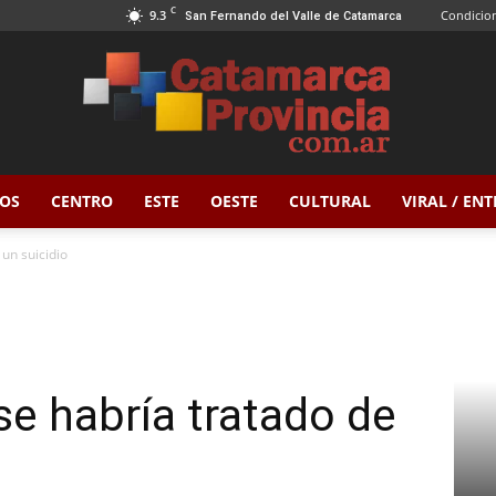
C
9.3
Condicion
San Fernando del Valle de Catamarca
OS
CENTRO
ESTE
OESTE
CULTURAL
VIRAL / EN
Catamarca
 un suicidio
Provincia
se habría tratado de