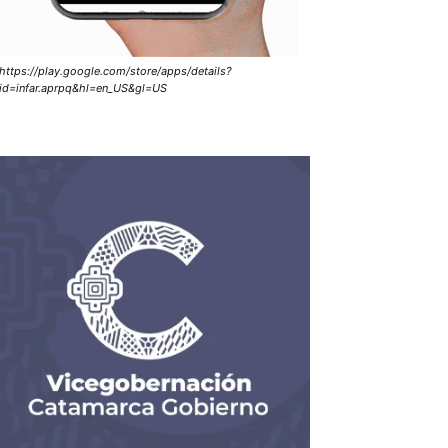
https://play.google.com/store/apps/details?
id=infar.aprpq&hl=en_US&gl=US