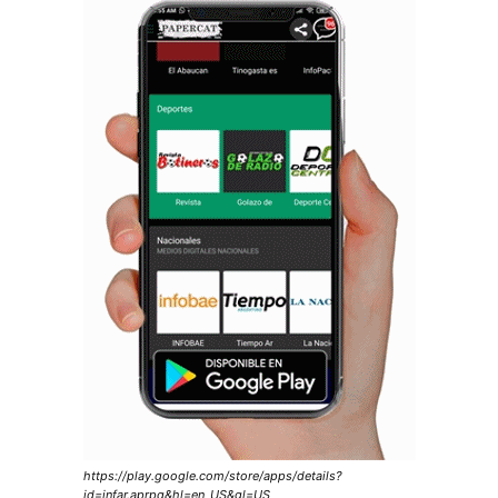
https://play.google.com/store/apps/details?
id=infar.aprpq&hl=en_US&gl=US