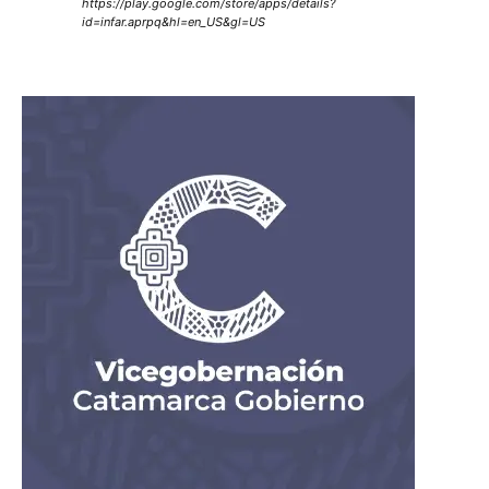
https://play.google.com/store/apps/details?
id=infar.aprpq&hl=en_US&gl=US