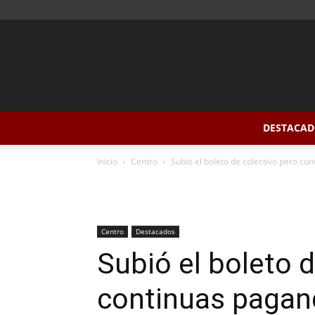
DESTACAD
Inicio
Centro
Subió el boleto de colectivo pero co
Centro
Destacados
Subió el boleto 
continuas pagan