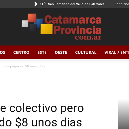
C
11
Condicion
San Fernando del Valle de Catamarca
OS
CENTRO
ESTE
OESTE
CULTURAL
VIRAL / EN
Catamarca
ntinuas pagando $8 unos dias
Provincia
de colectivo pero
do $8 unos dias