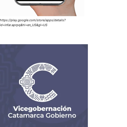
https://play.google.com/store/apps/details?
id=infar.aprpq&hl=en_US&gl=US