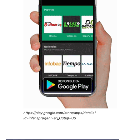
https://play.google.com/store/apps/details?
id=infar.aprpq&hl=en_US&gl=US