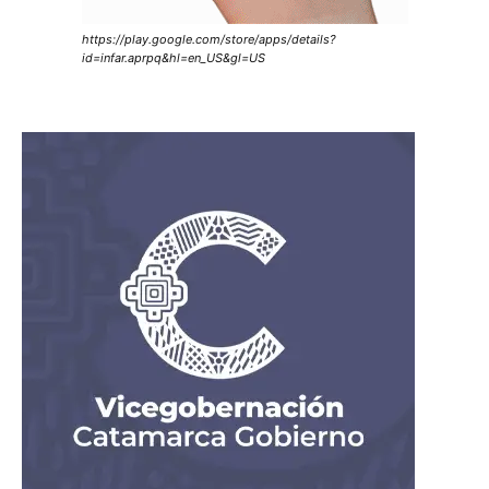
https://play.google.com/store/apps/details?
id=infar.aprpq&hl=en_US&gl=US