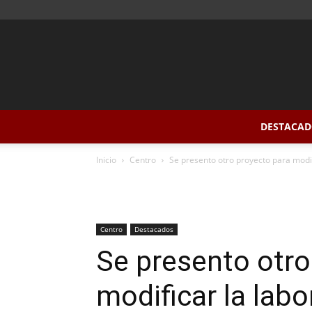
DESTACAD
Inicio
Centro
Se presento otro proyecto para modif
Centro
Destacados
Se presento otro
modificar la lab