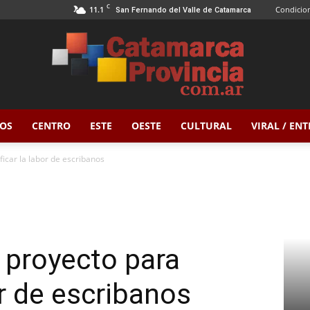
C
11.1
Condicion
San Fernando del Valle de Catamarca
OS
CENTRO
ESTE
OESTE
CULTURAL
VIRAL / EN
Catamarca
icar la labor de escribanos
Provincia
 proyecto para
or de escribanos