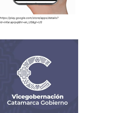
https://play.google.com/store/apps/details?
id=infar.aprpq&hl=en_US&gl=US