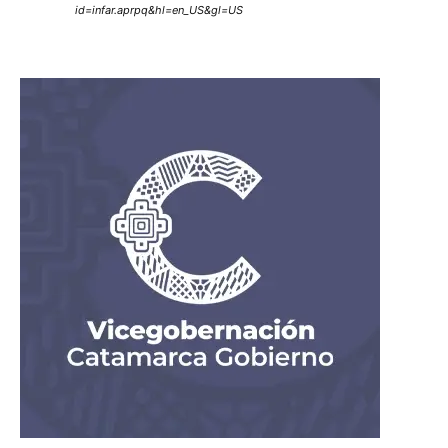
id=infar.aprpq&hl=en_US&gl=US