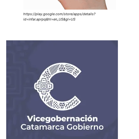
https://play.google.com/store/apps/details?
id=infar.aprpq&hl=en_US&gl=US