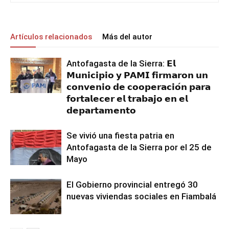
Artículos relacionados
Más del autor
Antofagasta de la Sierra: 𝗘𝗹
𝗠𝘂𝗻𝗶𝗰𝗶𝗽𝗶𝗼 𝘆 𝗣𝗔𝗠𝗜 𝗳𝗶𝗿𝗺𝗮𝗿𝗼𝗻 𝘂𝗻
𝗰𝗼𝗻𝘃𝗲𝗻𝗶𝗼 𝗱𝗲 𝗰𝗼𝗼𝗽𝗲𝗿𝗮𝗰𝗶𝗼́𝗻 𝗽𝗮𝗿𝗮
𝗳𝗼𝗿𝘁𝗮𝗹𝗲𝗰𝗲𝗿 𝗲𝗹 𝘁𝗿𝗮𝗯𝗮𝗷𝗼 𝗲𝗻 𝗲𝗹
𝗱𝗲𝗽𝗮𝗿𝘁𝗮𝗺𝗲𝗻𝘁𝗼
Se vivió una fiesta patria en
Antofagasta de la Sierra por el 25 de
Mayo
El Gobierno provincial entregó 30
nuevas viviendas sociales en Fiambalá