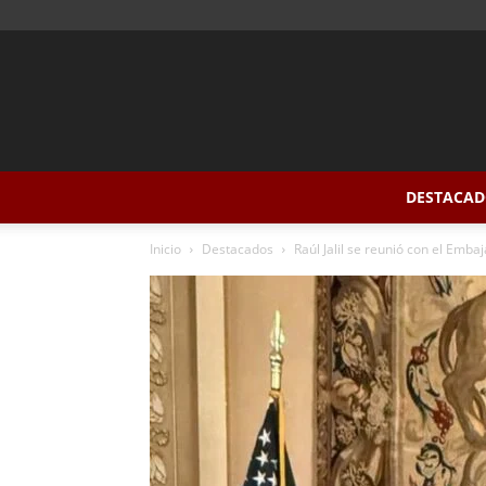
DESTACAD
Inicio
Destacados
Raúl Jalil se reunió con el Emb