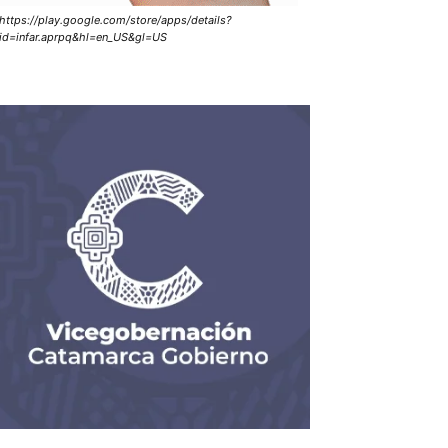
https://play.google.com/store/apps/details?
id=infar.aprpq&hl=en_US&gl=US