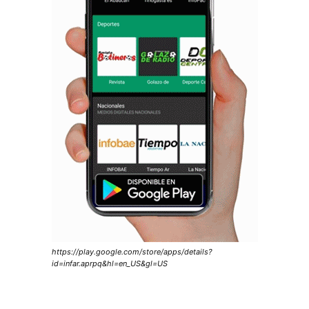
https://play.google.com/store/apps/details?
id=infar.aprpq&hl=en_US&gl=US