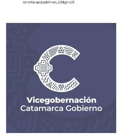
id=infar.aprpq&hl=en_US&gl=US