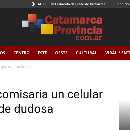
C
14.3
Condicion
San Fernando del Valle de Catamarca
OS
CENTRO
ESTE
OESTE
CULTURAL
VIRAL / EN
Catamarca
que trajo su hijo de...
comisaria un celular
Provincia
o de dudosa