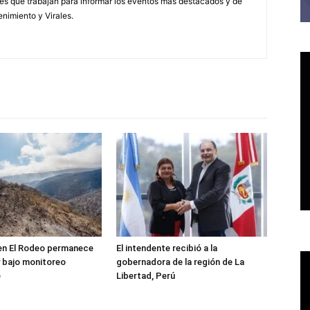
s que trabajan para informar los eventos mas destacados y de
enimiento y Virales.
 en El Rodeo permanece
El intendente recibió a la
 bajo monitoreo
gobernadora de la región de La
e
Libertad, Perú