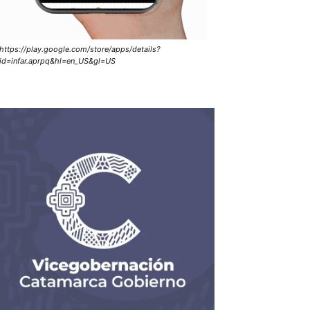
https://play.google.com/store/apps/details?
id=infar.aprpq&hl=en_US&gl=US