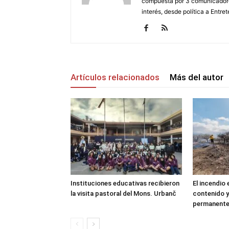
compuesta por 3 comunicadore
interés, desde política a Entret
Artículos relacionados
Más del autor
Instituciones educativas recibieron
El incendio
la visita pastoral del Mons. Urbanč
contenido y
permanent