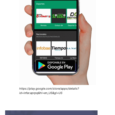
https://play.google.com/store/apps/details?
id=infar.aprpq&hl=en_US&gl=US